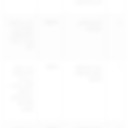
خارج دولة الكويت
2
العلاج الطبيعي
8690031
محل في الأبنية
بالروبوتات
التجارية حسب
النظم واللوائح
وحسب رخصة
البناء
3
مركز رعاية وإيواء
960933
حسب رخص
الطيور والحيوانات
البناء الصادرة
الفطرية
من بلدية
الكويت وحسب
اشتراطات
قطاع التنظيم
والمخطط
الهيكلي