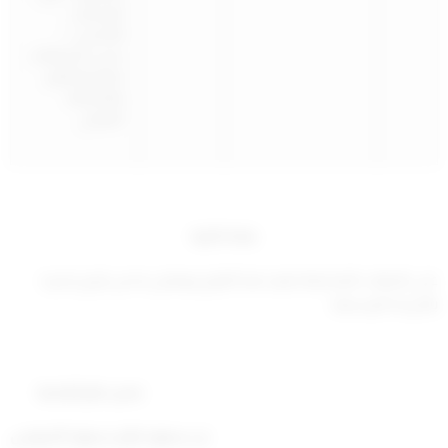
الفحيحيل –
الأحمدي …)
حسب اشتراطات
قطاع التنظيم
والمخطط
الهيكلي
مادة ثانية
على الجهات المختصة تنفيذ هذا القرار ويعمل به من تاريخ نشره
بالجريدة الرسمية.
مدير عام البلدية
م. سعود فايز سعود الدبوس