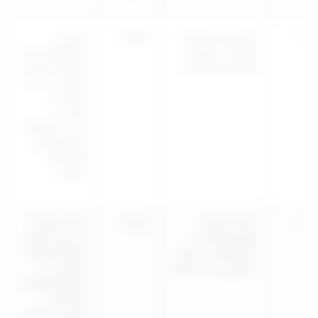
1
تأجير واستئجار الآلات
773018
محل في
والمعدات العلمية
المناطق الخدمية،
والتجارية والصناعية
الحرفية، الصناعية
(الشويخ – الري –
الفحيحيل –
الأحمدي …)
حسب اشتراطات
قطاع التنظيم
والمخطط
الهيكلي
2
صناعة حافظات
151230
يرخص النشاط
النقود والأكياس
من قبل الهيئة
(المصنوعة من الجلد
العامة للصناعة
الطبيعي أو من بدائله)
ويوطن في
المناطق الحرفية
والصناعية
(الشويخ – الري –