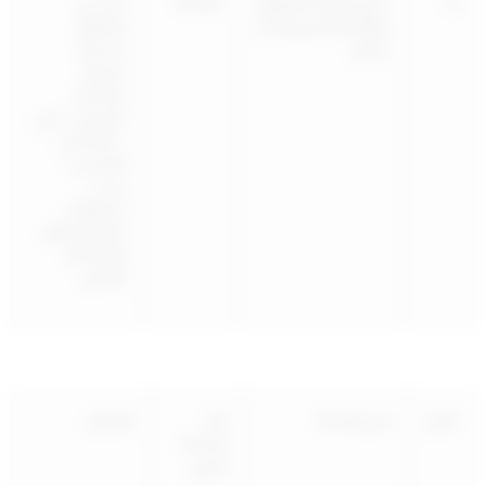
10
البيع بالتجزئة للطابوق
475288
محل في
والبلاط والسيراميك و
المناطق
الرخام
الخدمية،
الحرفية،
الصناعية
(الشويخ – الري
– الفحيحيل –
الأحمدي..)
حسب
اشتراطات
قطاع التنظيم
والمخطط
الهيكلي
الرقم
اسم النشاط
كود
التوطين
النشاط
الدولي