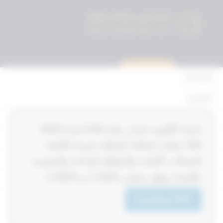
استشارة قانونية
الرئيسية
القوانين
أحكام التمييز
‏‏‏بلدية الكويت قرار رقم 624‎‎‎ لسنة 2024‎‎‎
المحكمة الدستورية
GM بشان اضافة انشطة جديدة للائحة
الأحكام
المحلات العامة والمقلقة للراحة والمضرة
بالصحة وفق محضر 1‎‎‎-2024‎‎‎ و 2‎‎‎-2024‎‎‎
القرارات
إتصل بنا
Download PDF