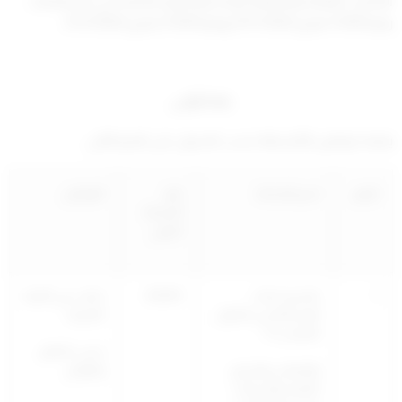
المحلات العامة والمقلقة للراحة والمضرة بالصحة في الاجتماعات
رقم 1/2024 بتاريخ 15/1/2024 ورقم 2/2024 بتاريخ 21/3/2024.
مادة أولـى
يعتمد توطين الأنشطة حسب الجدول على النحو التالي:
الرقم
اسم النشاط
كود
التوطين
النشاط
الدولي
1
تقديم خدمات
650301
مكتب في الأبنية
الوساطة في التداول
التجارية
المباشر Fx
حسب النظم
والمعادن والسلع
واللوائح
للأفراد والشركات