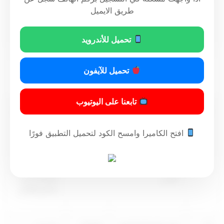
الحيوانات البرية
التجارية حسب
طريق الايميل
النظم واللوائح
تحميل للأندرويد
7
استيراد وتصدير
461035
مكتب في الأبنية
الحيوانات الرفقة
التجارية حسب
تحميل للآيفون
النظم واللوائح
تابعنا على اليوتيوب
8
نقل وتحريك منصات
0910036
مكتب في الأبنية
حفر الآبار النفطية
التجارية حسب
افتح الكاميرا وامسح الكود لتحميل التطبيق فورًا
النظم واللوائح
9
خدمات أمن الطيران
801007
مكتب في الأبنية
المدني
التجارية حسب
النظم واللوائح