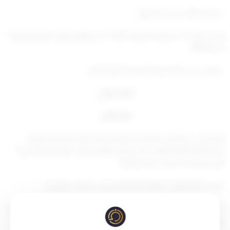
– بعد الاطلاع على الدستور،
وعلى المادة / السابعة الفقرة الثانية / من قانون توارث الإمارة رقم 4
لسنة 1964،
– وبناء على ما تقتضيه المصلحة العليا للبلاد،
أمرنا بالآتي
مادة أولى
يعهد إلى سمو ولي العهد الشيخ مشعل الأحمد الجابر الصباح
اختصاصاتنا الآتية الواردة بالدستور وقانون توارث الإمارة والمذكرة
التفسيرية للدستور بصفة مؤقتة:
1-إجراء المشاورات التقليدية لاختيار رئيس مجلس الوزراء>
2-تعيين رئيس مجلس الوزراء والوزراء وقبول استقالاتهم وإعفائهم
من مناصبهم.