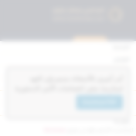
استشارة قانونية
الرئيسية
القوانين
أحكام التمييز
‏‏‏أمر أميري بالأستعانة بسمو ولي العهد
المحكمة الدستورية
لممارسة بعض اختصاصات الأمير الدستورية
الأحكام
Download PDF
القرارات
إتصل بنا
تم التحديث 9 أشهر ago عن طريق
Mrmarwan