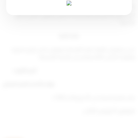
11- تعيين الموظفين المدنيين والعسكريين والممثلين السياسيين
لدى الدول الأجنبية وعزلهم وفقا للقانون، وقبول ممثلي الدول
الأجنبية.
مادة ثانية
على سمو ولي العهد تنفيذ أمرنا هذا، ويعمل به من تاريخ صدوره
ويبلغ به مجلس الأمة، وينشر في الجريدة الرسمية.
أمير الكويت
نواف الأحمد الجابر الصباح
صدر بقصر السيف في: 10 ربيع الآخر 1443 ه
الموافق: 15 نوفمبر 2021 م