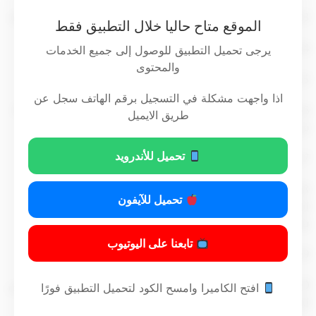
3-اقتراح القوانين والتصديق عليها وإصدارها وردها إلى مجلس الأمة.
الموقع متاح حاليا خلال التطبيق فقط
4-التصديق على المراسيم الأميرية وإصدارها.
يرجى تحميل التطبيق للوصول إلى جميع الخدمات
والمحتوى
5- إعلان الأحكام العرفية.
اذا واجهت مشكلة في التسجيل برقم الهاتف سجل عن
6- إبرام المعاهدات الدولية وفقا لحكم الفقرة الأولى من المادة (70)
طريق الايميل
من الدستور.
تحميل للأندرويد
7- إصدار المراسيم بقوانين وفقا لحكم المادة (71) من الدستور .
8-وضع مراسيم اللوائح اللازمة لتنفيذ القوانين، ومراسيم لوائح
تحميل للآيفون
الضبط واللوائح اللازمة لترتيب المصالح والإدارات العامة بما لا
يتعارض مع
القوانين.
تابعنا على اليوتيوب
9-اختصاصاتنا الدستورية في شئون مجلس الأمة.
10- أداء رئيس مجلس الوزراء والوزراء لليمين الدستورية والموظفين
افتح الكاميرا وامسح الكود لتحميل التطبيق فورًا
الذين تنص القوانين على أدائهم اليمين الدستورية أمام الأمير.