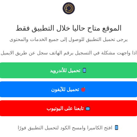
الموقع متاح حاليا خلال التطبيق فقط
مادة (2)
يرجى تحميل التطبيق للوصول إلى جميع الخدمات والمحتوى
ليد – الطائرة – السلة).
اذا واجهت مشكلة في التسجيل برقم الهاتف سجل عن طريق الايميل
تحميل للأندرويد
مادة (3)
تحميل للآيفون
 وفق اللوائح المنظمة بالاتحاد المعني باللعبة.
تابعنا على اليوتيوب
مادة (4)
افتح الكاميرا وامسح الكود لتحميل التطبيق فورًا