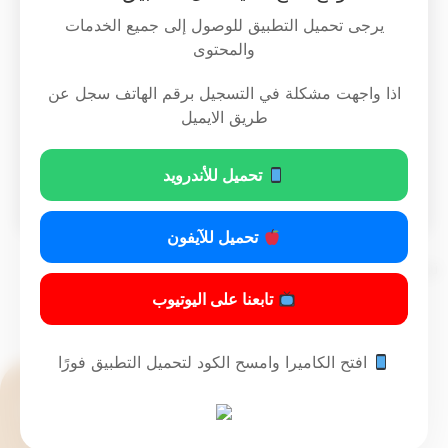
كدفاع عن النفس ، سيما أن المتهم الثاني
يرجى تحميل التطبيق للوصول إلى جميع الخدمات
أنكر تلك التهمة والذي تعول المحكمة على
والمحتوى
انكاره ، الأمر الذي تنتهي منه المحكمة إلى
اذا واجهت مشكلة في التسجيل برقم الهاتف سجل عن
القضاء ببراءة المتهم الثاني عن التهمة
طريق الايميل
المسندة
تحميل للأندرويد
Download PDF
تحميل للآيفون
تم التحديث 10 أشهر ago عن طريق
Mrmarwan
تابعنا على اليوتيوب
افتح الكاميرا وامسح الكود لتحميل التطبيق فورًا