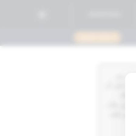
96525515599+
استشارة قانونية
عاني من
ائها على أن
 1996‎‎‎ من حيث نوع الاعاقة
ودرجتها يظل قائماً ومنتجاً لآثاره طالما بقيت اعاقته ولا تسري عليه أحكام القانون 8‎‎‎ لسنة 2010‎‎‎ في شأن
قييم حالته