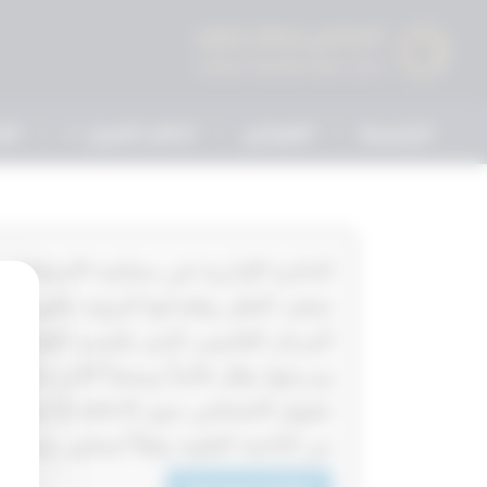
الرئيسية
القوانين
أحكام التمييز
الم
‏‏‏الدائرة الإدارية في محكمة الاستئ
ضعف النظر وفقدانها للرؤية بالعين ا
حقوق الاشخاص ذوي الاعاقة إلا فيما ي
من الناحية الطبية وفقاً لمعايير مستحد