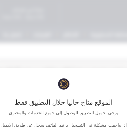
صباحاً في المحاكم
5:00 مساءً - 9:00 مساءً
حكمة الدستورية
الأحكام
القرارات
إتصل بنا
ناف : تحصن توصيف درجة إعاقة مواطنة من ذوي الإعاقة ت
ليمنى منذ سريان قانون المعاقين . وشيدت المحكمة قض
المركز القانوني الذي يكتسبه الشخص المعاق في ظل القانون 49‎‎‎ لسنة
الموقع متاح حاليا خلال التطبيق فقط
تعلق بهذه الآثار من حقوق مدنية وسياسية (دون إعادة ت
يرجى تحميل التطبيق للوصول إلى جميع الخدمات والمحتوى
ثه).
اذا واجهت مشكلة في التسجيل برقم الهاتف سجل عن طريق الايميل