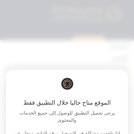
استشارة قانونية
الرئيسية
القوانين
أحكام التمييز
‏‏‏الأستئناف الجزائي : البراءة لمواطن عن
المحكمة الدستورية
تهمة تصريف المياه الصناعية دون الحصول
الأحكام
على ترخيص بذلك . وبعد تقديمه للمحاكمة
الموقع متاح حاليا خلال التطبيق فقط
وفق قانون حماية البيئة رقم 2014‎‎‎/42‎‎‎
القرارات
يرجى تحميل التطبيق للوصول إلى جميع الخدمات
والمعدل بالقانون 2015‎‎‎/99‎‎‎.
إتصل بنا
والمحتوى
Download PDF
اذا واجهت مشكلة في التسجيل برقم الهاتف سجل عن